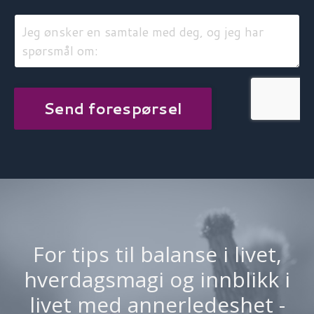
Send forespørsel
For tips til balanse i livet,
hverdagsmagi og innblikk i
livet med annerledeshet -