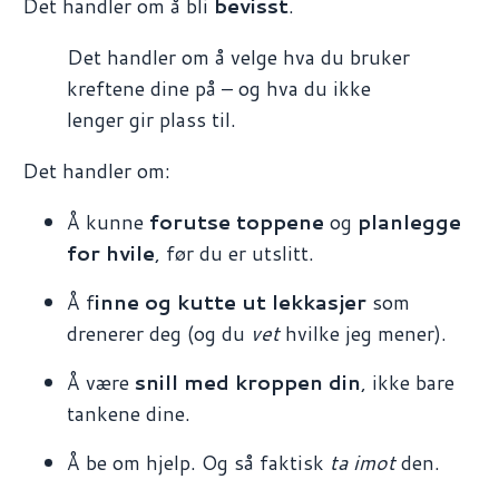
Det handler om å bli
bevisst
.
Det handler om å velge hva du bruker
kreftene dine på – og hva du ikke
lenger gir plass til.
Det handler om:
Å kunne
forutse toppene
og
planlegge
for hvile
, før du er utslitt.
Å f
inne og kutte ut lekkasjer
som
drenerer deg (og du
vet
hvilke jeg mener).
Å være
snill med kroppen din
, ikke bare
tankene dine.
Å be om hjelp. Og så faktisk
ta imot
den.